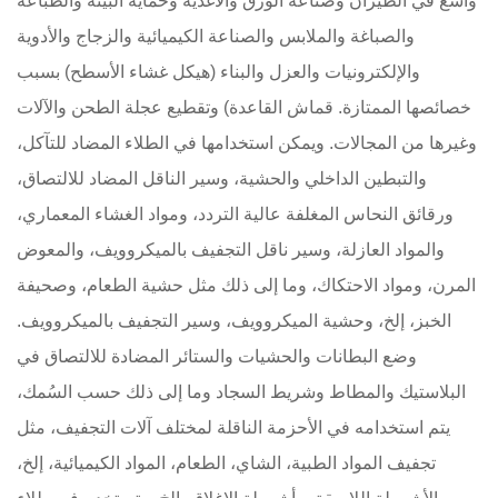
واسع في الطيران وصناعة الورق والأغذية وحماية البيئة والطباعة
والصباغة والملابس والصناعة الكيميائية والزجاج والأدوية
والإلكترونيات والعزل والبناء (هيكل غشاء الأسطح) بسبب
خصائصها الممتازة. قماش القاعدة) وتقطيع عجلة الطحن والآلات
وغيرها من المجالات. ويمكن استخدامها في الطلاء المضاد للتآكل،
والتبطين الداخلي والحشية، وسير الناقل المضاد للالتصاق،
ورقائق النحاس المغلفة عالية التردد، ومواد الغشاء المعماري،
والمواد العازلة، وسير ناقل التجفيف بالميكروويف، والمعوض
المرن، ومواد الاحتكاك، وما إلى ذلك مثل حشية الطعام، وصحيفة
الخبز، إلخ، وحشية الميكروويف، وسير التجفيف بالميكروويف.
وضع البطانات والحشيات والستائر المضادة للالتصاق في
البلاستيك والمطاط وشريط السجاد وما إلى ذلك حسب السُمك،
يتم استخدامه في الأحزمة الناقلة لمختلف آلات التجفيف، مثل
تجفيف المواد الطبية، الشاي، الطعام، المواد الكيميائية، إلخ،