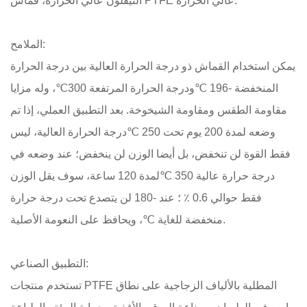
التيفلون عالي الحرارة، قماش PTFE عالي الحرارة.
الملامح:
يمكن استخدام القماش ذو درجة الحرارة العالية بين درجة الحرارة
المنخفضة -196 ℃ودرجة الحرارة المرتفعة 300℃، وله مزايا
مقاومة الطقس ومقاومة الشيخوخة. بعد التطبيق العملي، إذا تم
وضعه لمدة 200 يوم تحت 250 ℃درجة الحرارة العالية، ليس
فقط القوة لن تنخفض، بل أيضا الوزن لن ينخفض؛ عند وضعه في
درجة حرارة عالية 350 ℃لمدة 120 ساعة، سوف يقل الوزن
فقط حوالي 0.6 ٪ ؛ عند -180 لن يتصدع تحت درجة حرارة
منخفضة للغاية ℃، ويحافظ على النعومة الأصلية.
التطبيق الصناعي:
تستخدم منتجات PTFE المطلية بالألياف الزجاجية على نطاق