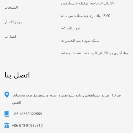
الألياف الزجاجية المغلفة بالسيليكون
المنتجات
ألياف زجاجية مطلية من مادة PVC
مركز الأخبار
المواد المركبة
اتصل بنا
شبكة سوداء ضد الحشرات
مواد أخرى من الألياف الزجاجية النسيج المطلية
اتصل بنا
رقم 10، طريق تشوانغشين، بلدة تشوانغمياو، مدينة هاينينغ، مقاطعة تشجيانغ،
الصين
+86-18668322559
+86-573-87985310