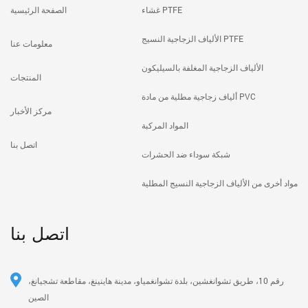
غشاء PTFE
الصفحة الرئيسية
الألياف الزجاجية النسيج PTFE
معلومات عنا
الألياف الزجاجية المغلفة بالسيليكون
المنتجات
ألياف زجاجية مطلية من مادة PVC
مركز الأخبار
المواد المركبة
اتصل بنا
شبكة سوداء ضد الحشرات
مواد أخرى من الألياف الزجاجية النسيج المطلية
اتصل بنا
رقم 10، طريق تشوانغشين، بلدة تشوانغمياو، مدينة هاينينغ، مقاطعة تشجيانغ،
الصين