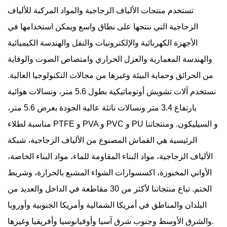
تستخدم منتجات الألياف الزجاجية والمواد المركبة للألياف
الزجاجية التي ننتجها على نطاق واسع ويمكن استخدامها في
الأجهزة الكهربائية والإلكترونيات والنقل والهندسة الكيميائية
والهندسة المعمارية والعزل الحراري وامتصاص الصوت والوقاية
من الحرائق وحماية البيئة وغيرها من مجالات التكنولوجيا العالية.
نستخدم آلات تشويش أوتوماتيكية بطول 5.6 متر، ونسالات هوائية
بارتفاع 3.4 متر ونسالات ناتئة عالية الجودة بعرض 5.6 متر،
مناسبة لطلاء PTFE و PVA و PVC و PU و السيليكون. ومنتجاتنا
الرئيسية هي القماش المصنوع من الألياف الزجاجية، شبكة
الألياف الزجاجية، مواد البناء المقاومة للماء، مواد البناء الخاصة،
الأواني المخبوزة، اكسسوارات الشواء المشبع بالحرارة، وشريط
الختم. تباع منتجاتنا لأكثر من 30 مقاطعة في الداخل والعديد من
البلدان والمناطق في أمريكا الشمالية وأمريكا الجنوبية وأوروبا
والشرق الأوسط وجنوب شرق آسيا وأوقيانوسيا وأفريقيا وغيرها.