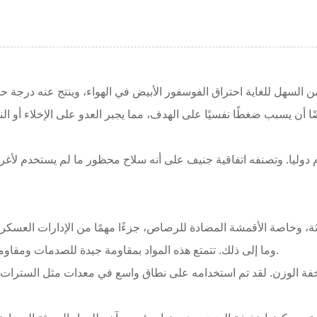
 السهل للغاية احتراق الفوسفور الأبيض في الهواء، وينتج عنه درجة حرار
ا أن يسبب ضغطًا نفسيًا على الهدف، مما يجبر العدو على الإخلاء أو ا
ليا. وتصنفه اتفاقية جنيف على أنه سلاح محظور ما لم يستخدم لأغراض 
 وخاصة الأقمشة المضادة للرصاص، جزءًا مهمًا من الإدارات العسكرية و
والبولي إيثيلين عالي الوزن الجزيئي (UHMWPE)، وما إلى ذلك. تتمتع هذه المواد بمقاومة جيدة للصدمات ومقاومة للثقب.
ية وخفة الوزن. لقد تم استخدامه على نطاق واسع في معدات مثل السترا