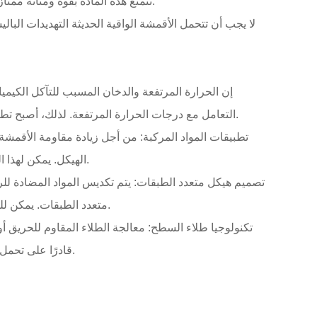
البولي إيثيلين عالي الوزن الجزيئي (UHMWPE): تتمتع هذه المادة بقوة ومتانة ممتازة، مع كونها خفيفة الوزن، وهي خيار رئيسي آخر للمواد الحديثة المضادة للرصاص.
لا يجب أن تتحمل الأقمشة الواقية الحديثة التهديدات الب
إن الحرارة المرتفعة والدخان المسبب للتآكل الكيمي
التعامل مع درجات الحرارة المرتفعة. لذلك، أصبح تطوير الأقمشة الواقية المركبة التي يمكنها تحمل درجات الحرارة المرتفعة ولها وظائف مضادة للرصاص أحد اتجاهات البحث الرئيسية.
تطبيقات المواد المركبة: من أجل زيادة مقاومة الأقمشة
الهيكل. يمكن لهذا النوع من المواد أن يمتص ويعزل درجات الحرارة المرتفعة عند احتراق الفسفور الأبيض، مما يحمي بنية الألياف الداخلية من الاحتراق.
تصميم هيكل متعدد الطبقات: يتم تكديس المواد المضادة
متعدد الطبقات. يمكن للطبقة الخارجية المقاومة للحريق أن تعزل درجات الحرارة العالية في فترة زمنية قصيرة وتحمي الألياف الداخلية المضادة للرصاص.
تكنولوجيا طلاء السطح: معالجة الطلاء المقاوم للحريق أ
قادرًا على تحمل درجات الحرارة المرتفعة فحسب، بل يجب أن يتمتع أيضًا بثبات كيميائي قوي للتعامل مع الدخان السام الناتج عن الفوسفور الأبيض.