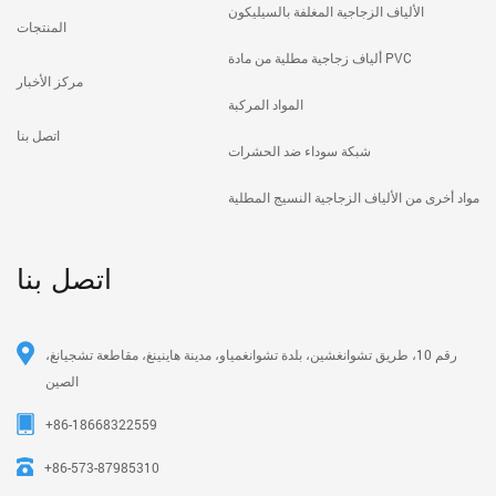
الألياف الزجاجية المغلفة بالسيليكون
المنتجات
ألياف زجاجية مطلية من مادة PVC
مركز الأخبار
المواد المركبة
اتصل بنا
شبكة سوداء ضد الحشرات
مواد أخرى من الألياف الزجاجية النسيج المطلية
اتصل بنا
رقم 10، طريق تشوانغشين، بلدة تشوانغمياو، مدينة هاينينغ، مقاطعة تشجيانغ،
الصين
+86-18668322559
+86-573-87985310