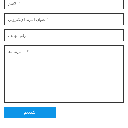
لديها تهوية جيدة ، والتي يمكن أن تمنع الحشرات بشكل فعال
دون التأثير على تداول الهواء.
مجالات التطبيق
سكني:
الشاشات المستخدمة للنوافذ والمداخل لمنع دخول الحشرات
مع الحفاظ على تهوية جيدة.
المباني التجارية:
تستخدم المتاجر والمطاعم وغيرها من الأماكن لمنع غزو
الحشرات مع ضمان راحة العملاء.
الحقول الصناعية:
التهوية ، مناطق التخزين ، وما إلى ذلك في المصانع لحماية
البيئة الداخلية من الحشرات.
زراعة:
تستخدم في الدفيئات والمزارع ، وما إلى ذلك لحماية