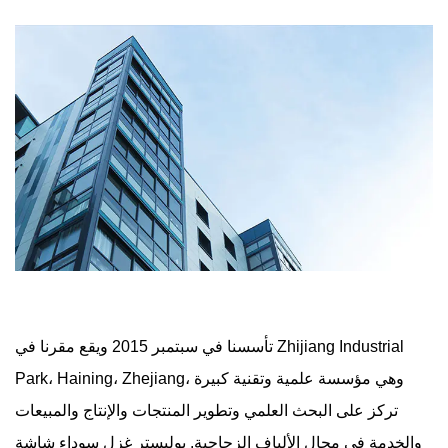
المحاصيل والماشية من الحشرات.
المرافق العامة:
مثل الأماكن العامة مثل المستشفيات والمدارس ،
المستخدمة في الأبواب والنوافذ لتوفير حماية الحشرات.
الأماكن في الهواء الطلق:
شاشات في المناطق الخارجية مثل المدرجات والشرفات
لمنع الحشرات من التدخل مع مناطق المعيشة .
تأسسنا في سبتمبر 2015 ويقع مقرنا في Zhijiang Industrial
Park، Haining، Zhejiang، وهي مؤسسة علمية وتقنية كبيرة
تركز على البحث العلمي وتطوير المنتجات والإنتاج والمبيعات
والخدمة في مجال الألياف الزجاجية.
بوليستر غزل سوداء شاشة