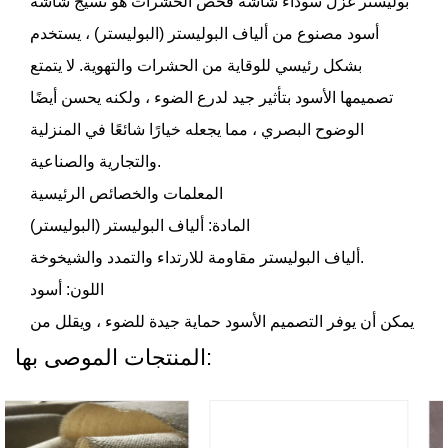
بوليستر غزل سوداء شاشة فحص الحشرات
هو نسيج شاشة
أسود مصنوع من ألياف البوليستر (البوليستر) ، يستخدم
بشكل رئيسي للوقاية من الحشرات والتهوية. لا يتمتع
تصميمها الأسود بتأثير جيد لدرع الضوء ، ولكنه يحسن أيضًا
الوضوح البصري ، مما يجعله خيارًا شائعًا في المنزلية
والتجارية والصناعية.
المعلمات والخصائص الرئيسية
المادة: ألياف البوليستر (البوليستر)
ألياف البوليستر مقاومة للارتداء والتمدد والشيخوخة.
اللون: أسود
يمكن أن يوفر التصميم الأسود حماية جيدة للضوء ، ويقلل من
تداخل الضوء الخارجي ، والحفاظ على تأثيرات بصرية جيدة.
المنتجات الموصى بها:
حجم الشبكة:
أحجام الشبكات الشائعة هي 0.5 مم ، 1 مم ، 1.2 مم ، إلخ.