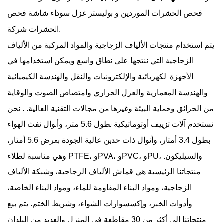
فحص الحشرات الموردين
و
بوليستر غزل سوداء شاشة فحص
.
الحشرات شركة
يتم استخدام منتجات الألياف الزجاجية والمواد المركبة من الألياف
الزجاجية التي ننتجها على نطاق واسع ويمكن استخدامها في
الأجهزة الكهربائية والإلكترونيات والنقل والهندسة الكيميائية
والهندسة المعمارية والعزل الحراري وامتصاص الصوت والوقاية
من الحرائق وحماية البيئة وغيرها من مجالات التقنية العالية. . نحن
نستخدم آلات تزييف أوتوماتيكية بطول 5.6 متر، وأنوال نفث الهواء
بطول 3.4 أمتار، وأنوال ذات حدين عالية الجودة بعرض 5.6 أمتار،
وهي مناسبة لطلاء PTFE، وPVA، وPVC، وPU، والسيليكون.
منتجاتنا الرئيسية هي قماش الألياف الزجاجية، وشبكة الألياف
الزجاجية، ومواد البناء المقاومة للماء، ومواد البناء الخاصة،
وأدوات الخبز، وإكسسوارات الشواء، وشريط الختم. يتم بيع
منتجاتنا إلى أكثر من 30 مقاطعة في المنزل والعديد من البلدان