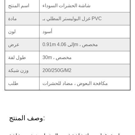
شاشة الحشرات السوداء
اسم المنتج
غزل البوليستر المطلي بـ PVC
مادة
أسود
لون
0.91m إلى 4.06m ، مخصص
عرض
30m ، مخصص
طول لفة
200/250G/M2
وزن شبكة
مكافحة البعوض ، مضاد للحشرات
طلب
وصف المنتج: